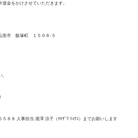
中退金をかけさせていただきます。
山形市 飯塚町 １５０８-５
い。
！
５８８ 人事担当 瀧澤 涼子（ﾀｷｻﾞﾜ ﾘｮｳｺ）までお願いします